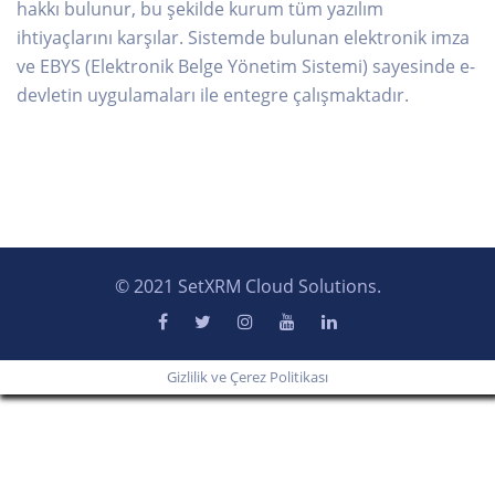
hakkı bulunur, bu şekilde kurum tüm yazılım
ihtiyaçlarını karşılar. Sistemde bulunan elektronik imza
ve EBYS (Elektronik Belge Yönetim Sistemi) sayesinde e-
devletin uygulamaları ile entegre çalışmaktadır.
© 2021 SetXRM Cloud Solutions.
Gizlilik ve Çerez Politikası