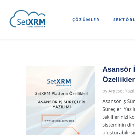
ÇÖZÜMLER
SEKTÖR
Asansör İ
Özellikler
by
Argeset Yazı
Asansör İş Sür
Süreçleri Yazı
tekliflerinizi 
sisteminin dina
oluşturabilirs