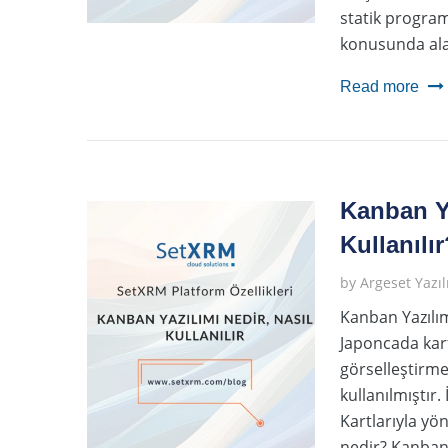
statik program
konusunda alan
Read more
Kanban Ya
Kullanılır
by
Argeset Yazı
Kanban Yazılım
Japoncada kart
görselleştirme
kullanılmıştır
Kartlarıyla y
nedir? Kanban 