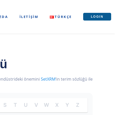
ZDA
İLETIŞIM
TÜRKÇE
LOGIN
ğü
e endüstrideki önemini
SetXRM
‘in terim sözlüğü ile
S
T
U
V
W
X
Y
Z