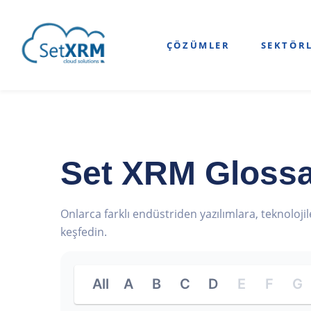
ÇÖZÜMLER
SEKTÖR
Set XRM Glossar
Onlarca farklı endüstriden yazılımlara, teknoloji
keşfedin.
All
A
B
C
D
E
F
G