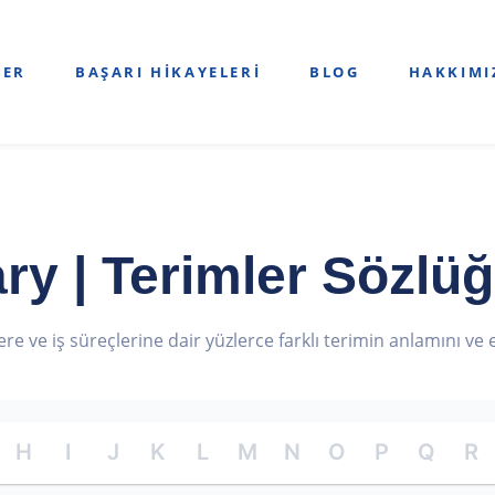
LER
BAŞARI HIKAYELERI
BLOG
HAKKIMI
y | Terimler Sözlü
lere ve iş süreçlerine dair yüzlerce farklı terimin anlamını v
H
I
J
K
L
M
N
O
P
Q
R