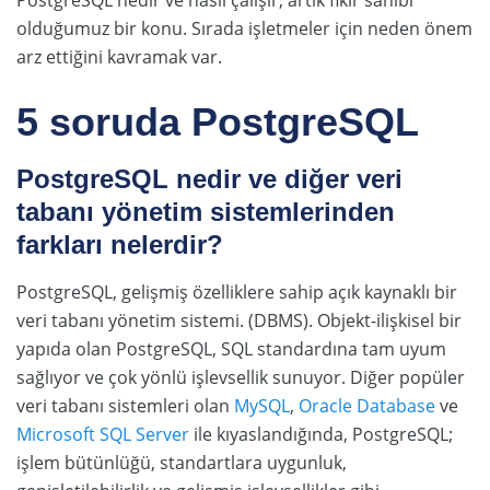
PostgreSQL nedir ve nasıl çalışır, artık fikir sahibi
olduğumuz bir konu. Sırada işletmeler için neden önem
arz ettiğini kavramak var.
5 soruda PostgreSQL
PostgreSQL nedir ve diğer veri
tabanı yönetim sistemlerinden
farkları nelerdir?
PostgreSQL, gelişmiş özelliklere sahip açık kaynaklı bir
veri tabanı yönetim sistemi. (DBMS). Objekt-ilişkisel bir
yapıda olan PostgreSQL, SQL standardına tam uyum
sağlıyor ve çok yönlü işlevsellik sunuyor. Diğer popüler
veri tabanı sistemleri olan
MySQL
,
Oracle Database
ve
Microsoft SQL Server
ile kıyaslandığında, PostgreSQL;
işlem bütünlüğü, standartlara uygunluk,